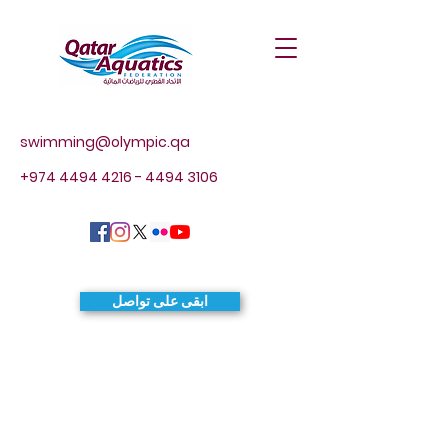
swimming@olympic.qa
+974 4494 4216 - 4494
3106
ابقى على تواصل