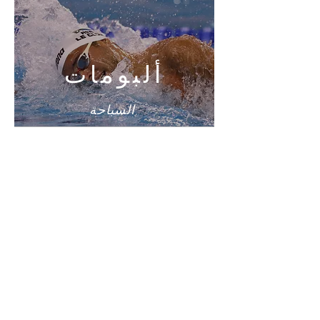
ألبومات
السباحة