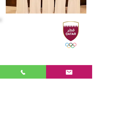
المقر الرئيسي
Sport Accelerator
الطابق الأول
الاتحاد القطري للرياضات المائية
هاتف : ٠٠٩٧٤٤٤٩٤٤٢١٦ - ٤٤٩٤٣١٠٦
فاكس : ٠٠٩٧٤٤٤٩٤٤٢٢١
صندوق بريد 19194 - الدوحة ، قطر
البريد الإلكتروني:
swimming@olympic.qa