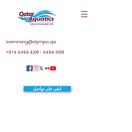
swimming@olympic.qa
+974 4494 4216 - 4494
3106
ابقى على تواصل