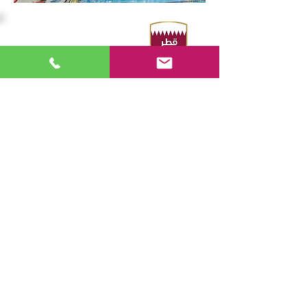
المقر الرئيسي
Sport Accelerator
الطابق الأول
الاتحاد القطري للرياضات المائية
هاتف : ٠٠٩٧٤٤٤٩٤٤٢١٦ - ٤٤٩٤٣١٠٦
فاكس : ٠٠٩٧٤٤٤٩٤٤٢٢١
صندوق بريد 19194 - الدوحة ، قطر
البريد الإلكتروني:
swimming@olympic.qa
تابعنا