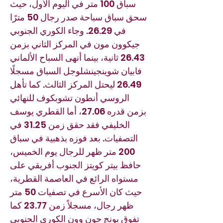
سباق 100 متر في اليوم الأول، حيث
سحق سباق سباحة صدر رجال 50 مترًا
في 26.29. وجاء الكوري الجنوبي
جيكوون مون في المركز الثاني بزمن
26.43 ثانية، بينما أنهى السباح الألماني
فابيان شوينجينشلوجل السباق مسجلًا
26.49 ليحتل المركز الثالث. كما تأهل
الروسي أنطون تشوبكوف للنهائي
بزمن قدره 27.06، أما القطري يوسف
الخليفي فقد حقق زمن 31.25 في
التصفيات. بعد فوزه بذهبية في سباق
200 متر ظهر للرجال يوم الخميس،
حافظ بيتر كويتز الجنوب أفريقي على
مستواه الرائع في العاصمة القطرية،
حيث كان الأسرع في تصفيات 50 متر
ظهر رجال، مسجلاً زمن 23.77 كما
تفوق يونج جون وون الكوري الجنوبي