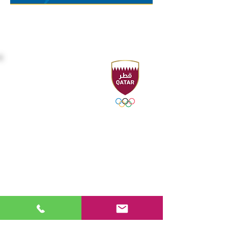
المقر الرئيسي
Sport Accelerator
الطابق الأول
الاتحاد القطري للرياضات المائية
هاتف : ٠٠٩٧٤٤٤٩٤٤٢١٦ - ٤٤٩٤٣١٠٦
فاكس : ٠٠٩٧٤٤٤٩٤٤٢٢١
صندوق بريد 19194 - الدوحة ، قطر