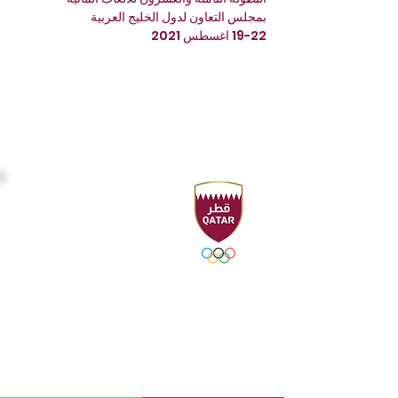
بمجلس التعاون لدول الخليج العربية
19-22 اغسطس 2021
المقر الرئيسي
Sport Accelerator
الطابق الأول
الاتحاد القطري للرياضات المائية
هاتف : ٠٠٩٧٤٤٤٩٤٤٢١٦ - ٤٤٩٤٣١٠٦
فاكس : ٠٠٩٧٤٤٤٩٤٤٢٢١