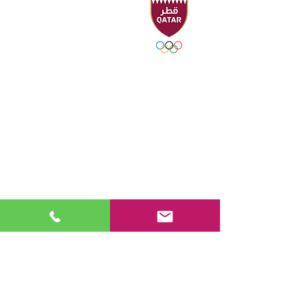
المقر الرئيسي
Sport Accelerator
الطابق الأول
الاتحاد القطري للرياضات المائية
هاتف : ٠٠٩٧٤٤٤٩٤٤٢١٦ - ٤٤٩٤٣١٠٦
فاكس : ٠٠٩٧٤٤٤٩٤٤٢٢١
صندوق بريد 19194 - الدوحة ، قطر
البريد الإلكتروني:
swimming@olympic.qa
تابعنا