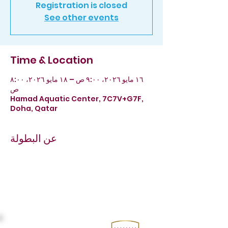
Registration is closed
See other events
Time & Location
١٦ مايو ٢٠٢٦، ٩:٠٠ ص – ١٨ مايو ٢٠٢٦، ٨:٠٠
ص
Hamad Aquatic Center, 7C7V+G7F,
Doha, Qatar
عن البطولة