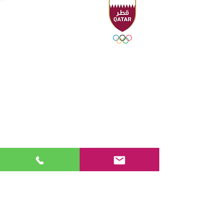
المقر الرئيسي
Sport Accelerator
الطابق الأول
الاتحاد القطري للرياضات المائية
هاتف : ٠٠٩٧٤٤٤٩٤٤٢١٦ - ٤٤٩٤٣١٠٦
فاكس : ٠٠٩٧٤٤٤٩٤٤٢٢١
صندوق بريد 19194 - الدوحة ، قطر
البريد الإلكتروني:
swimming@olympic.qa
تابعنا