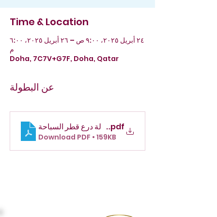
Time & Location
٢٤ أبريل ٢٠٢٥، ٩:٠٠ ص – ٢٦ أبريل ٢٠٢٥، ٦:٠٠
م
Doha, 7C7V+G7F, Doha, Qatar
عن البطولة
.pdf
برنامج بطولة درع قطر السباحة
Download PDF • 159KB