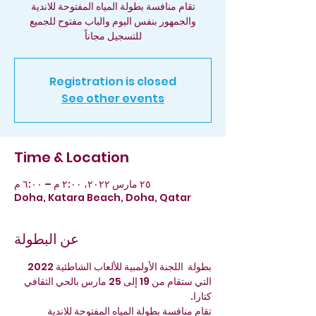
تقام منافسة بطولة المياه المفتوحة للاندية
والجمهور بنفس اليوم والباب مفتوح للجميع
للتسجيل مجاناً
Registration is closed
See other events
Time & Location
٢٥ مارس ٢٠٢٢، ٢:٠٠ م – ٦:٠٠ م
Doha, Katara Beach, Doha, Qatar
عن البطولة
بطولة  اللجنة الأولمبية للألعاب الشاطئية 2022 
التي ستقام من 19 إلى 25 مارس بالحي الثقافي 
كتارا.
تقام منافسة بطولة المياه المفتوحة للاندية 