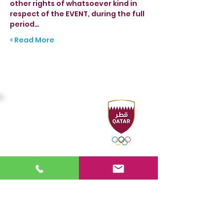
other rights of whatsoever kind in 
respect of the EVENT, during the full 
period…
Read More >
المقر الرئيسي
Sport Accelerator
الطابق الأول
الاتحاد القطري للرياضات المائية
هاتف : ٠٠٩٧٤٤٤٩٤٤٢١٦ - ٤٤٩٤٣١٠٦
فاكس : ٠٠٩٧٤٤٤٩٤٤٢٢١