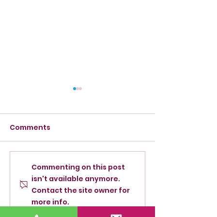
Comments
26 Medals Lead Qatari
Announcement
Commenting on this post
isn't available anymore.
Swimming to the Top
New Name of 
Contact the site owner for
of the Standings.
Qatar Swimm
more info.
Association D