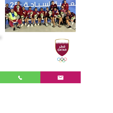
المقر الرئيسي
Sport Accelerator
الطابق الأول
الاتحاد القطري للرياضات المائية
هاتف : ٠٠٩٧٤٤٤٩٤٤٢١٦ - ٤٤٩٤٣١٠٦
فاكس : ٠٠٩٧٤٤٤٩٤٤٢٢١