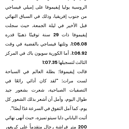
الروسية يوليا إيفيموفا على إميلي فيساجي 
من جنوب إفريقيا، وذلك في السباق النهائي 
قبل الأخير في ليلة الجمعة. حيث سجلت 
إيفيموفا ذات 29 سنة توقيتًا ذهبيًا قدره 
1:06.08، وتلتها فيساجي بالفضية في وقت 
1:06.92، أما الكورية سويون باك في المركز 
الثالث لتسجيلها 1:07.35
قالت إيفيموفا؛ بطلة العالم في السباحة 
لست مرات: "لقد كان أدائي رائعًا في 
التصفيات الصباحية، شعرت بشعور جيد 
طوال اليوم، وآمل أن أشعر بذلك الشعور كل 
يوم، كما آمل التفوق في السرعة غدًا أيضًا".
أثبت الياباني دايا سيتو تميزه، حيث أنهى نهائي 
200 متر فراشة رجال متقدماً على كريغور 