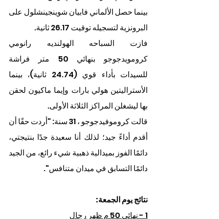
بينما حصل الألماني فابيان شوينجينشلول على 
البرونزية لتسجيله توقيت 26.17 ثانية.
فازت السباحه الهولنديه رانومي 
كرومويدجوجو بنهائي 50 متر فراشة 
للسيدات بأداء قوي (24.74 ثانية)، بينما 
الأستراليتين هولي بارات وإيما ماكيون لحقن 
بها ليشغلن المراكز الثلاثة الأولى.
قالت كروموفيدجوجو ، 31 سنة: "أردت حقًا أن 
أقدم أداءً جيد؛ لذلك أنا سعيدة جدًا بنتيجتي، 
دائمًا الفوز بميدالية ذهبية شيء رائع، من الجيد 
دائمًا التسابق في ميدان متنافس".
نتائج يوم الجمعة:
1 - نهائي 50 م ظهر رجال