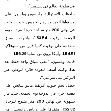
في بطولة العالم في ديسمبر".
حافظت الأسترالية ماديسون ويلسون على 
مستواها الجيد من يوم الخميس، حيث سجلت 
في نهائي 200 متر سباحة حرة للسيدات يوم 
الجمعة توقيت 1:53.54، وانتهت السباق 
متقدمة على توقيت كاتيا فاين من سلوفاكيا 
1:54.51، وأنيكا برون من ألمانيا 1:56.29
قالت ويلسون: "تبقى سباق واحد فقط بعد 
هذا، وكنت أسعى للعودة فائزة للوطن عبر 
التركيز على سرعتي".
حصل نجم جنوب أفريقيا ماثيو ساتس على 
ذهبية أخرى في الدوحة يوم الجمعة، حيث فاز 
بسهولة في نهائي 200 متر متنوع للرجال 
1:52.32، متقدمًا على داناس رابسيس من 