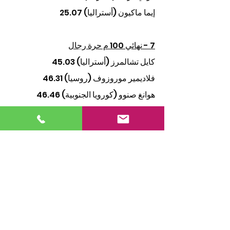
إيما ماكيون (أستراليا) 25.07
7 - نهائي 100 م حرة رجال
كايل تشالمرز (أستراليا) 45.03
فلاديمير موروزوف (روسيا) 46.31
هوانغ صنوو (كورويا الجنوبية) 46.46
8 - نهائي 100 م سباحة صدر سيدات
يوليا إفيموفا (روسيا) 1:06.08
إميلي فيساجي (جمهورية جنوب أفريقا)  
1:06.92 
سويون باك (كوريا الجنوبية) 1:07.35
9 - نهائي 200 م فراشة رجال