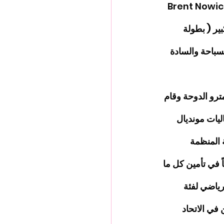
Brent Nowicki 
ير ( بطولة 
لقطري للسباحة والسادة 
رو الدوحة وقام 
ليات مونديال 
من اللجنة المنظمة 
 في تأمين كل ما 
هذا الحدث  والذي يتوقع أن يشارك فيه أكثر من ١٥ الف رياضي لفئة 
في الاتحاد 