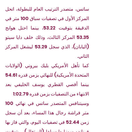
ساتس، متصدر الترتيب العام للبطولة، اتحل 
المركز الأول في تصفيات سباق 100 متر في 
الدقيقة بتوقيت 53.22، بينما احتل هوانج 
53.35 المركز الثالث، وذلك خلف دايا سيتو 
(اليابان)، الذي سجل 53.29 ليشغل المركز 
الثاني.
كما تأهل الأمريكي بليك بيروني (الولايات 
المتحدة الأمريكية) للنهائي بزمن قدره 54.61 
بينما أقصي القطري يوسف الخليفي بعد 
الانتهاء من التصفيات بزمن قدره 1:02.79
وسيتنافس المتصدر ساتس في نهائي 100 
متر فراشة رجال هذا المساء، بعد أن سجل 
زمن 52.44 في تصفيات اليوم، والتي فاز بها 
فرناندو سوزا دا سيلفا
(البرتغال)
، بتوقيت 