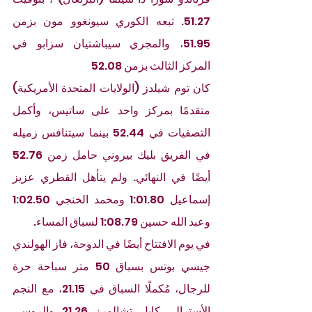
51.27. تبعه الكوري سيونغوو مون
بزمن 
51.95، والمجري
سيباشتيان سزابو في 
المركز الثالث بزمن 52.08
كان توم شيلدز (الولايات المتحدة الأمريكية) 
متقدمًا بمركز واحد على ساتيس، وأكمل 
التصفيات في 52.44 بينما سيتنافس زميله 
في الفريق بليك بيروني حامل زمن 52.76 
أيضًا في النهائي. ولم يتأهل القطري عزيز 
إسماعيل 1:01.80 ومحمد الخنجي 1:02.50 
وعبد الله حسين 1:08.79 لسباق المساء.
في يوم الافتتاح أيضًا في الدوحة، فاز الهولندي 
جيسي بوتس بسباق 50 متر سباحة حرة 
للرجال، مُكملًا السباق في 21.15، مع النجم 
الأسترالي كايل تشالمرز 21.26 والروسي 