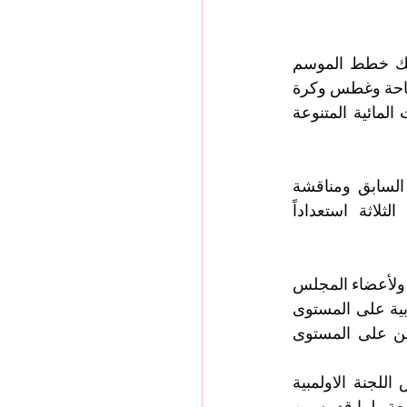
تم خلال الاجتماع استعراض إنجازات الاتحاد القطري للسباحة للسنوات الأخيرة وكذلك خطط الموسم 
الرياضي 2024-2025 والتي تسعى لزيادة استضافة الاحداث الرياضية المتنوعة من سباحة وغطس وكرة 
ماء والأنشطة المجتمعية التي بدورها تزيد الوعي لدى المجتمع في ممارسة الرياضات المائية المتنوعة 
كما اعتمدت خلال الاجتماع الميزانية المالية للاتحاد والتصديق على محضر الاجتماع السابق ومناقشة 
الاستراتيجية المستقبلية للاتحاد وكذلك خطط اعداد المنتخبات الرياضية للألعاب الثلاثة استعداداً 
وبدورة وجه السيد مبارك علي النعيمي رئيس الاتحاد،  الشكر لأعضاء الجمعية العمومية ولأعضاء المجلس 
القديم على ما قدموه من جهود كبيرة في تطوير رياضة السباحة وتحقيق النتائج الإيجابية على المستوى 
المحلي والخارجي واستضافة الأحداث العالمية الكبرى التي لقت صدىً ونجاحاً كبيرين على المستوى 
كما أعلن السيد رئيس الاتحاد توجيهات سعادة الشيخ جوعان بن حمد آل ثاني رئيس اللجنة الاولمبية 
بمباركة الجمعية العمومية بأن يكون السيد خليل الجابر رئيساً فخرياً للاتحاد لخبرته الواسعة ولما قدمه من 