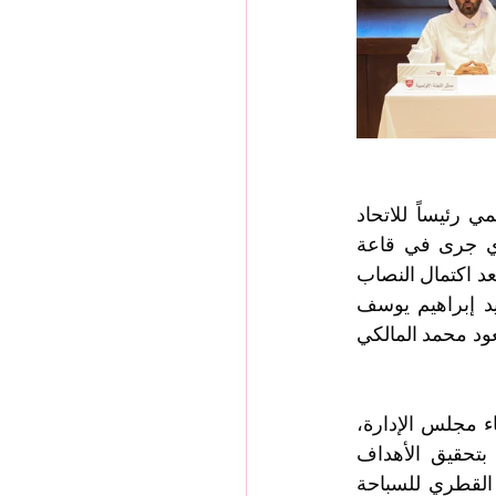
انتخبت الجمعية العمومية الانتخابية للاتحاد القطري للسباحة السيد مبارك علي النعيمي رئيساً للاتحاد 
للدورة القادمة 2024-2028 جاء ذلك خلال اجتماع الجمعية العمومية الانتخابية الذي جرى في قاعة 
لوسيل اللجنة الأولمبية القطرية اليوم الأربعاء 27 نوفمبر 2024 بحضور كافة الأعضاء وبعد اكتمال النصاب 
القانوني للانتخابات وبحضور ممثلي اللجنة الأولمبية القطرية , كذلك تم انتخاب السيد إبراهيم يوسف 
البوعينين أميناً للسر العام للاتحاد والسادة حسين صالح السادة وراشد خالد المهندي وسعود محمد المالكي 
ترأس الاجتماع السيد خليل إبراهيم الجابر رئيس الاتحاد السابق وبحضور السادة أعضاء مجلس الإدارة، 
وتمنى الجابر التوفيق والنجاح للمجلس المنتخب وأعرب عن ثقته بالإدارة الجديدة بتحقيق الأهداف 
المنشودة والاستحقاقات القادمة بالتربع على منصات التتويج واكمال مسيرة الاتحاد القطري للسباحة 