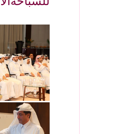
للسباحةالأربعاء 27 ن