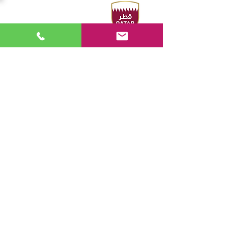
الدوحة 2026
المقر الرئيسي
Sport Accelerator
الطابق الأول
الاتحاد القطري للرياضات المائية
هاتف : ٠٠٩٧٤٤٤٩٤٤٢١٦ - ٤٤٩٤٣١٠٦
فاكس : ٠٠٩٧٤٤٤٩٤٤٢٢١
صندوق بريد 19194 - الدوحة ، قطر
البريد الإلكتروني:
swimming@olympic.qa
تابعنا